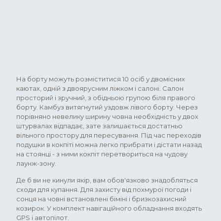
На борту можуть розміститися 10 осіб у двомісних
каютах, одній з двоярусним ліжком і салоні. Салон
просторий і зручний, з обідньою групою біля правого
борту. Камбуз витягнутий уздовж лівого борту. Через
порівняно невелику ширину човна необхідність у двох
штурвалах відпадає, зате залишається достатньо
вільного простору для пересування. Під час переходів
подушки в кокпіті можна легко прибрати і дістати назад
на стоянці - з ними кокпіт перетвориться на чудову
лаунж-зону.
Де б ви не кинули якір, вам обов'язково знадобляться
сходи для купання. Для захисту від похмурої погоди і
сонця на човні встановлені біміні і бризкозахисний
козирок. У комплект навігаційного обладнання входять
GPS і автопілот.