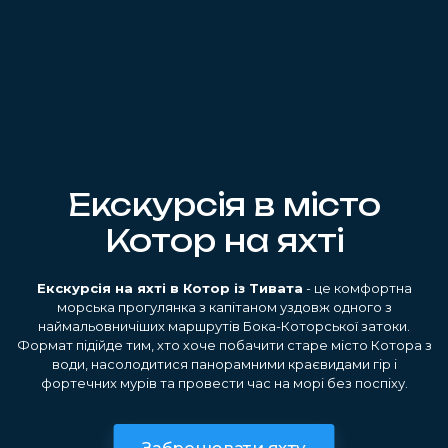
Екскурсія в місто
Котор на яхті
Екскурсія на яхті в Котор із Тивата
- це комфортна
морська прогулянка з капітаном уздовж одного з
наймальовничіших маршрутів Бока-Которської затоки.
Формат підійде тим, хто хоче побачити старе місто Котора з
води, насолодитися панорамними краєвидами гір і
фортечних мурів та провести час на морі без поспіху.