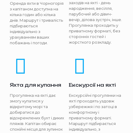
заходів на яхті - день
Оренда яхти в Чорногорія
народження, весілля,
з капітаном доступна на
парубочий або дівич-
кілька годин або кілька
вечір, ділова зустріч, інше.
днів. Маршрут і тривалість
Прогулянка проходить у
підбираються
приватному форматі, без
індивідуально з
сторонніх гостей і
урахуванням ваших
жорсткого розкладу.
побажань і погоди.
Яхта для купання
Екскурсії на яхті
Прогулянка на яхті дає
Екскурсійні прогулянки на
змогу купатися у
яхті проходять уздовж
відкритому морі та
узбережжя і по затоці в
добиратися до
комфортному і
відокремлених бухт і диких
приватному форматі.
пляжів. Капітан обирає
Маршрут підбирається
спокійні місця для зупинок
індивідуально, з