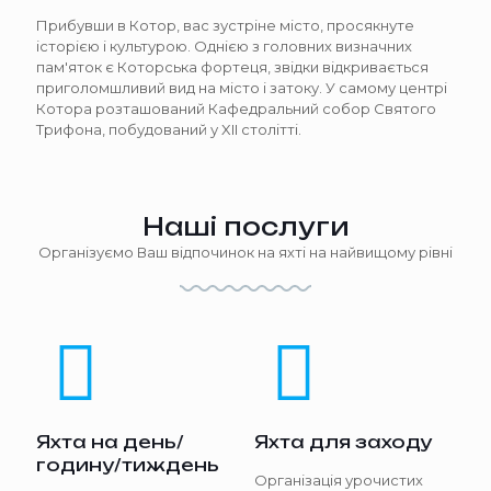
Прибувши в Котор, вас зустріне місто, просякнуте
історією і культурою. Однією з головних визначних
пам'яток є Которська фортеця, звідки відкривається
приголомшливий вид на місто і затоку. У самому центрі
Котора розташований Кафедральний собор Святого
Трифона, побудований у XII столітті.
Наші послуги
Організуємо Ваш відпочинок на яхті на найвищому рівні
Яхта на день/
Яхта для заходу
годину/тиждень
Організація урочистих