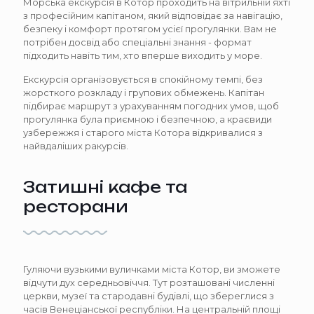
Морська екскурсія в Котор проходить на вітрильній яхті
з професійним капітаном, який відповідає за навігацію,
безпеку і комфорт протягом усієї прогулянки. Вам не
потрібен досвід або спеціальні знання - формат
підходить навіть тим, хто вперше виходить у море.
Екскурсія організовується в спокійному темпі, без
жорсткого розкладу і групових обмежень. Капітан
підбирає маршрут з урахуванням погодних умов, щоб
прогулянка була приємною і безпечною, а краєвиди
узбережжя і старого міста Котора відкривалися з
найвдаліших ракурсів.
Затишні кафе та
ресторани
Гуляючи вузькими вуличками міста Котор, ви зможете
відчути дух середньовіччя. Тут розташовані численні
церкви, музеї та стародавні будівлі, що збереглися з
часів Венеціанської республіки. На центральній площі