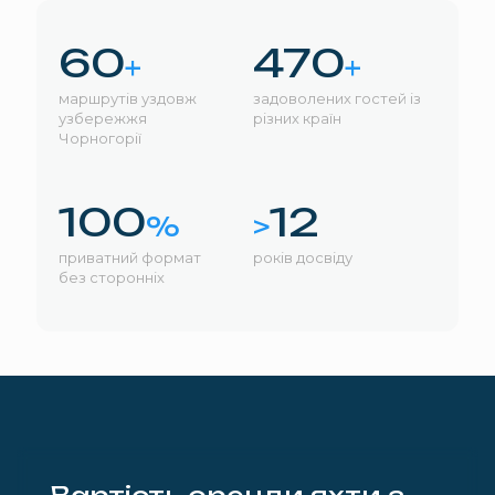
60
470
+
+
маршрутів уздовж
задоволених гостей із
узбережжя
різних країн
Чорногорії
100
12
%
>
приватний формат
років досвіду
без сторонніх