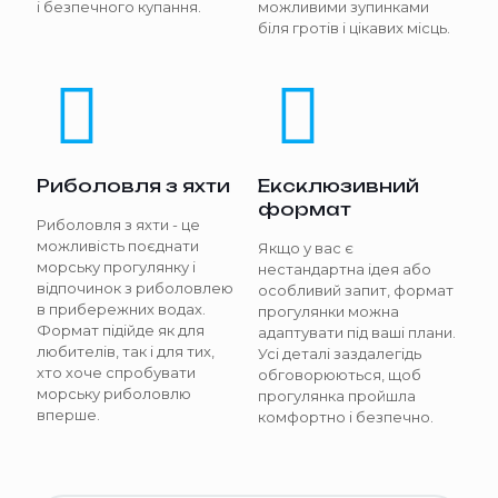
і безпечного купання.
можливими зупинками
біля гротів і цікавих місць.
Риболовля з яхти
Ексклюзивний
формат
Риболовля з яхти - це
можливість поєднати
Якщо у вас є
морську прогулянку і
нестандартна ідея або
відпочинок з риболовлею
особливий запит, формат
в прибережних водах.
прогулянки можна
Формат підійде як для
адаптувати під ваші плани.
любителів, так і для тих,
Усі деталі заздалегідь
хто хоче спробувати
обговорюються, щоб
морську риболовлю
прогулянка пройшла
вперше.
комфортно і безпечно.