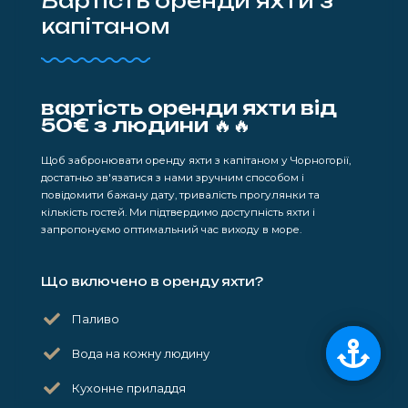
Вартість оренди яхти з
капітаном
вартість оренди яхти від
50€ з людини 🔥🔥
Щоб забронювати оренду яхти з капітаном у Чорногорії,
достатньо зв'язатися з нами зручним способом і
повідомити бажану дату, тривалість прогулянки та
кількість гостей. Ми підтвердимо доступність яхти і
запропонуємо оптимальний час виходу в море.
Що включено в оренду яхти?
Паливо
Вода на кожну людину
Кухонне приладдя